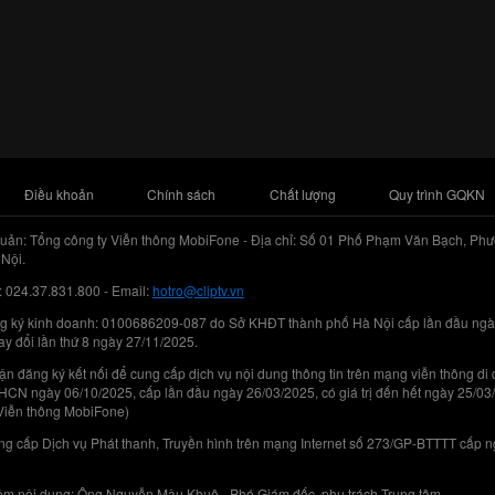
Điều khoản
Chính sách
Chất lượng
Quy trình GQKN
uản: Tổng công ty Viễn thông MobiFone - Địa chỉ: Số 01 Phố Phạm Văn Bạch, Phư
Nội.
: 024.37.831.800 - Email:
hotro@cliptv.vn
g ký kinh doanh: 0100686209-087 do Sở KHĐT thành phố Hà Nội cấp lần đầu ngà
ay đổi lần thứ 8 ngày 27/11/2025.
n đăng ký kết nối để cung cấp dịch vụ nội dung thông tin trên mạng viễn thông di
N ngày 06/10/2025, cấp lần đầu ngày 26/03/2025, có giá trị đến hết ngày 25/03
Viễn thông MobiFone)
g cấp Dịch vụ Phát thanh, Truyền hình trên mạng Internet số 273/GP-BTTTT cấp 
iệm nội dung: Ông Nguyễn Mậu Khuê - Phó Giám đốc, phụ trách Trung tâm