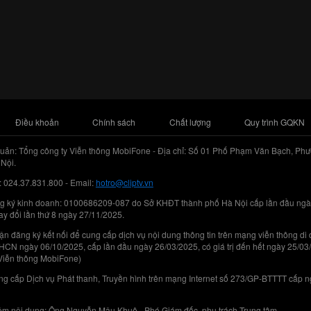
Điều khoản
Chính sách
Chất lượng
Quy trình GQKN
uản: Tổng công ty Viễn thông MobiFone - Địa chỉ: Số 01 Phố Phạm Văn Bạch, Phư
Nội.
: 024.37.831.800 - Email:
hotro@cliptv.vn
g ký kinh doanh: 0100686209-087 do Sở KHĐT thành phố Hà Nội cấp lần đầu ngà
ay đổi lần thứ 8 ngày 27/11/2025.
n đăng ký kết nối để cung cấp dịch vụ nội dung thông tin trên mạng viễn thông di
N ngày 06/10/2025, cấp lần đầu ngày 26/03/2025, có giá trị đến hết ngày 25/03
Viễn thông MobiFone)
g cấp Dịch vụ Phát thanh, Truyền hình trên mạng Internet số 273/GP-BTTTT cấp 
iệm nội dung: Ông Nguyễn Mậu Khuê - Phó Giám đốc, phụ trách Trung tâm