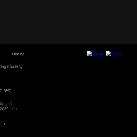
Liên hệ
ờng Cầu Giấy,
y ngày
 động số
/2030 (của
ngày