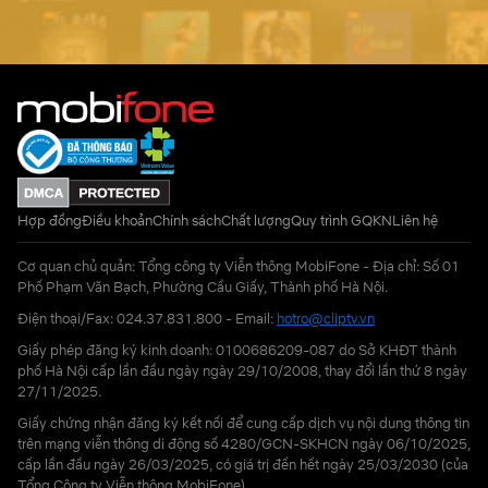
Hợp đồng
Điều khoản
Chính sách
Chất lượng
Quy trình GQKN
Liên hệ
Cơ quan chủ quản: Tổng công ty Viễn thông MobiFone - Địa chỉ: Số 01
Phố Phạm Văn Bạch, Phường Cầu Giấy, Thành phố Hà Nội.
Điện thoại/Fax: 024.37.831.800 - Email:
hotro@cliptv.vn
Giấy phép đăng ký kinh doanh: 0100686209-087 do Sở KHĐT thành
phố Hà Nội cấp lần đầu ngày ngày 29/10/2008, thay đổi lần thứ 8 ngày
27/11/2025.
Giấy chứng nhận đăng ký kết nối để cung cấp dịch vụ nội dung thông tin
trên mạng viễn thông di động số 4280/GCN-SKHCN ngày 06/10/2025,
cấp lần đầu ngày 26/03/2025, có giá trị đến hết ngày 25/03/2030 (của
Tổng Công ty Viễn thông MobiFone)