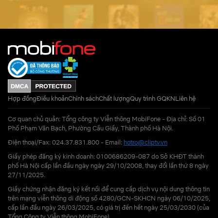
Hợp đồng
Điều khoản
Chính sách
Chất lượng
Quy trình GQKN
Liên hệ
Cơ quan chủ quản: Tổng công ty Viễn thông MobiFone - Địa chỉ: Số 01
Phố Phạm Văn Bạch, Phường Cầu Giấy, Thành phố Hà Nội.
Điện thoại/Fax: 024.37.831.800 - Email:
hotro@cliptv.vn
Giấy phép đăng ký kinh doanh: 0100686209-087 do Sở KHĐT thành
phố Hà Nội cấp lần đầu ngày ngày 29/10/2008, thay đổi lần thứ 8 ngày
27/11/2025.
Giấy chứng nhận đăng ký kết nối để cung cấp dịch vụ nội dung thông tin
trên mạng viễn thông di động số 4280/GCN-SKHCN ngày 06/10/2025,
cấp lần đầu ngày 26/03/2025, có giá trị đến hết ngày 25/03/2030 (của
Tổng Công ty Viễn thông MobiFone)