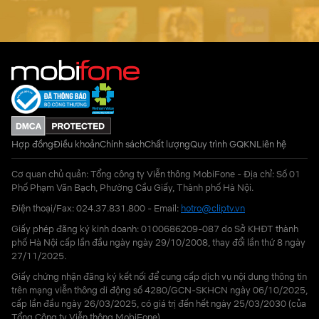
Hợp đồng
Điều khoản
Chính sách
Chất lượng
Quy trình GQKN
Liên hệ
Cơ quan chủ quản: Tổng công ty Viễn thông MobiFone - Địa chỉ: Số 01
Phố Phạm Văn Bạch, Phường Cầu Giấy, Thành phố Hà Nội.
Điện thoại/Fax: 024.37.831.800 - Email:
hotro@cliptv.vn
Giấy phép đăng ký kinh doanh: 0100686209-087 do Sở KHĐT thành
phố Hà Nội cấp lần đầu ngày ngày 29/10/2008, thay đổi lần thứ 8 ngày
27/11/2025.
Giấy chứng nhận đăng ký kết nối để cung cấp dịch vụ nội dung thông tin
trên mạng viễn thông di động số 4280/GCN-SKHCN ngày 06/10/2025,
cấp lần đầu ngày 26/03/2025, có giá trị đến hết ngày 25/03/2030 (của
Tổng Công ty Viễn thông MobiFone)