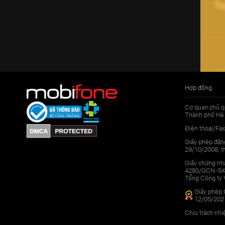
Hợp đồng
Cơ quan chủ q
Thành phố Hà 
Điện thoại/Fax
Giấy phép đăn
29/10/2008, th
Giấy chứng nhậ
4280/GCN-SKHC
Tổng Công ty 
Giấy phép 
12/05/202
Chịu trách nh