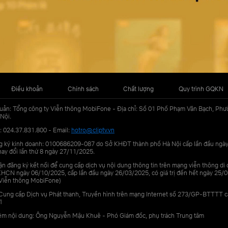
Điều khoản
Chính sách
Chất lượng
Quy trình GQKN
uản: Tổng công ty Viễn thông MobiFone - Địa chỉ: Số 01 Phố Phạm Văn Bạch, Phư
Nội.
: 024.37.831.800 - Email:
hotro@cliptv.vn
g ký kinh doanh: 0100686209-087 do Sở KHĐT thành phố Hà Nội cấp lần đầu ngà
ay đổi lần thứ 8 ngày 27/11/2025.
n đăng ký kết nối để cung cấp dịch vụ nội dung thông tin trên mạng viễn thông di
N ngày 06/10/2025, cấp lần đầu ngày 26/03/2025, có giá trị đến hết ngày 25/0
Viễn thông MobiFone)
Cung cấp Dịch vụ Phát thanh, Truyền hình trên mạng Internet số 273/GP-BTTTT 
1
iệm nội dung: Ông Nguyễn Mậu Khuê - Phó Giám đốc, phụ trách Trung tâm