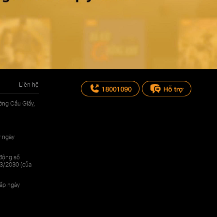
Liên hệ
ờng Cầu Giấy,
y ngày
 động số
3/2030 (của
cấp ngày