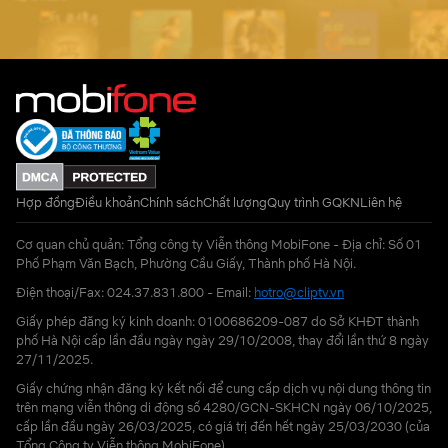
Hợp đồng
Điều khoản
Chính sách
Chất lượng
Quy trình GQKN
Liên hệ
Cơ quan chủ quản: Tổng công ty Viễn thông MobiFone - Địa chỉ: Số 01
Phố Phạm Văn Bạch, Phường Cầu Giấy, Thành phố Hà Nội.
Điện thoại/Fax: 024.37.831.800 - Email:
hotro@cliptv.vn
Giấy phép đăng ký kinh doanh: 0100686209-087 do Sở KHĐT thành
phố Hà Nội cấp lần đầu ngày ngày 29/10/2008, thay đổi lần thứ 8 ngày
27/11/2025.
Giấy chứng nhận đăng ký kết nối để cung cấp dịch vụ nội dung thông tin
trên mạng viễn thông di động số 4280/GCN-SKHCN ngày 06/10/2025,
cấp lần đầu ngày 26/03/2025, có giá trị đến hết ngày 25/03/2030 (của
Tổng Công ty Viễn thông MobiFone)