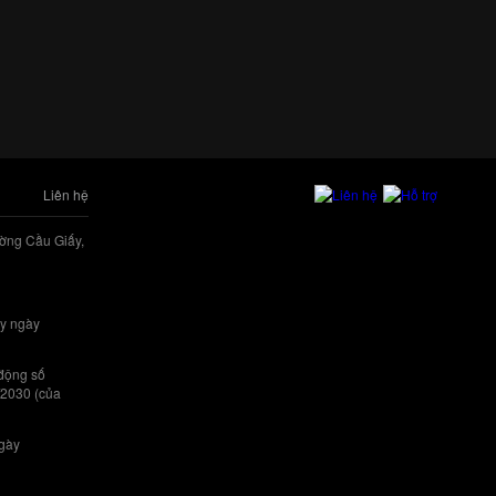
Liên hệ
ờng Cầu Giấy,
y ngày
 động số
/2030 (của
ngày