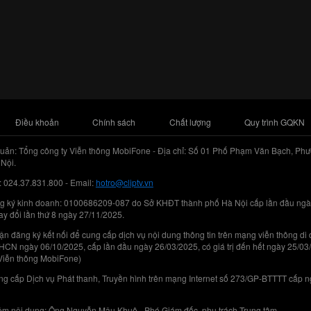
Điều khoản
Chính sách
Chất lượng
Quy trình GQKN
uản: Tổng công ty Viễn thông MobiFone - Địa chỉ: Số 01 Phố Phạm Văn Bạch, Phư
Nội.
: 024.37.831.800 - Email:
hotro@cliptv.vn
g ký kinh doanh: 0100686209-087 do Sở KHĐT thành phố Hà Nội cấp lần đầu ngà
ay đổi lần thứ 8 ngày 27/11/2025.
n đăng ký kết nối để cung cấp dịch vụ nội dung thông tin trên mạng viễn thông di
N ngày 06/10/2025, cấp lần đầu ngày 26/03/2025, có giá trị đến hết ngày 25/03
Viễn thông MobiFone)
g cấp Dịch vụ Phát thanh, Truyền hình trên mạng Internet số 273/GP-BTTTT cấp 
iệm nội dung: Ông Nguyễn Mậu Khuê - Phó Giám đốc, phụ trách Trung tâm