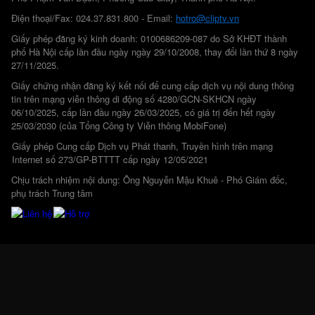
Điện thoại/Fax: 024.37.831.800 - Email:
hotro@cliptv.vn
Giấy phép đăng ký kinh doanh: 0100686209-087 do Sở KHĐT thành
phố Hà Nội cấp lần đầu ngày ngày 29/10/2008, thay đổi lần thứ 8 ngày
27/11/2025.
Giấy chứng nhận đăng ký kết nối để cung cấp dịch vụ nội dung thông
tin trên mạng viễn thông di động số 4280/GCN-SKHCN ngày
06/10/2025, cấp lần đầu ngày 26/03/2025, có giá trị đến hết ngày
25/03/2030 (của Tổng Công ty Viễn thông MobiFone)
Giấy phép Cung cấp Dịch vụ Phát thanh, Truyền hình trên mạng
Internet số 273/GP-BTTTT cấp ngày 12/05/2021
Chịu trách nhiệm nội dung: Ông Nguyễn Mậu Khuê - Phó Giám đốc,
phụ trách Trung tâm