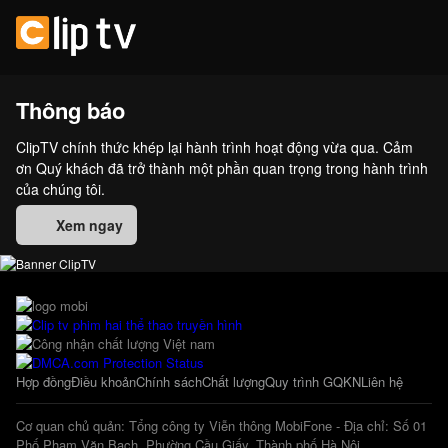
Thông báo
ClipTV chính thức khép lại hành trình hoạt động vừa qua. Cảm
ơn Quý khách đã trở thành một phần quan trọng trong hành trình
của chúng tôi.
Xem ngay
Hợp đồng
Điều khoản
Chính sách
Chất lượng
Quy trình GQKN
Liên hệ
Cơ quan chủ quản: Tổng công ty Viễn thông MobiFone - Địa chỉ: Số 01
Phố Phạm Văn Bạch, Phường Cầu Giấy, Thành phố Hà Nội.