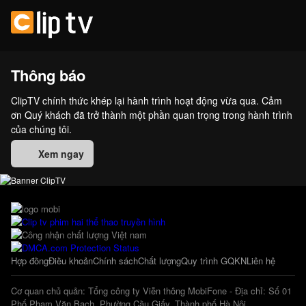
Thông báo
ClipTV chính thức khép lại hành trình hoạt động vừa qua. Cảm
ơn Quý khách đã trở thành một phần quan trọng trong hành trình
của chúng tôi.
Xem ngay
Hợp đồng
Điều khoản
Chính sách
Chất lượng
Quy trình GQKN
Liên hệ
Cơ quan chủ quản: Tổng công ty Viễn thông MobiFone - Địa chỉ: Số 01
Phố Phạm Văn Bạch, Phường Cầu Giấy, Thành phố Hà Nội.