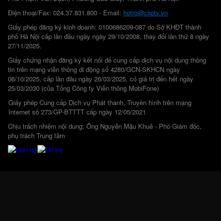
Điện thoại/Fax: 024.37.831.800 - Email:
hotro@cliptv.vn
Giấy phép đăng ký kinh doanh: 0100686209-087 do Sở KHĐT thành
phố Hà Nội cấp lần đầu ngày ngày 29/10/2008, thay đổi lần thứ 8 ngày
27/11/2025.
Giấy chứng nhận đăng ký kết nối để cung cấp dịch vụ nội dung thông
tin trên mạng viễn thông di động số 4280/GCN-SKHCN ngày
06/10/2025, cấp lần đầu ngày 26/03/2025, có giá trị đến hết ngày
25/03/2030 (của Tổng Công ty Viễn thông MobiFone)
Giấy phép Cung cấp Dịch vụ Phát thanh, Truyền hình trên mạng
Internet số 273/GP-BTTTT cấp ngày 12/05/2021
Chịu trách nhiệm nội dung: Ông Nguyễn Mậu Khuê - Phó Giám đốc,
phụ trách Trung tâm