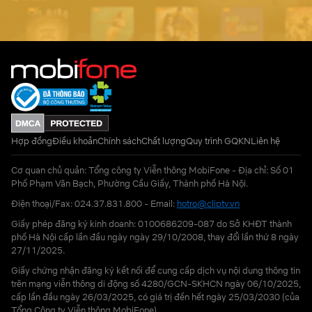
Hợp đồng
Điều khoản
Chính sách
Chất lượng
Quy trình GQKN
Liên hệ
Cơ quan chủ quản: Tổng công ty Viễn thông MobiFone - Địa chỉ: Số 01
Phố Phạm Văn Bạch, Phường Cầu Giấy, Thành phố Hà Nội.
Điện thoại/Fax: 024.37.831.800 - Email:
hotro@cliptv.vn
Giấy phép đăng ký kinh doanh: 0100686209-087 do Sở KHĐT thành
phố Hà Nội cấp lần đầu ngày ngày 29/10/2008, thay đổi lần thứ 8 ngày
27/11/2025.
Giấy chứng nhận đăng ký kết nối để cung cấp dịch vụ nội dung thông tin
trên mạng viễn thông di động số 4280/GCN-SKHCN ngày 06/10/2025,
cấp lần đầu ngày 26/03/2025, có giá trị đến hết ngày 25/03/2030 (của
Tổng Công ty Viễn thông MobiFone)