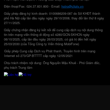
Điện thoại/Fax: 024.37.831.800 - Email:
hotro@cliptv.vn
Giấy phép đăng ký kinh doanh: 0100686209-087 do Sở KHĐT thành
phố Hà Nội cấp lần đầu ngày ngày 29/10/2008, thay đổi lần thứ 8 ngày
27/11/2025.
Giấy chứng nhận đăng ký kết nối để cung cấp dịch vụ nội dung thông
tin trên mạng viễn thông di động số 4280/GCN-SKHCN ngày
06/10/2025, cấp lần đầu ngày 26/03/2025, có giá trị đến hết ngày
25/03/2030 (của Tổng Công ty Viễn thông MobiFone)
Giấy phép Cung cấp Dịch vụ Phát thanh, Truyền hình trên mạng
Internet số 273/GP-BTTTT cấp ngày 12/05/2021
Chịu trách nhiệm nội dung: Ông Nguyễn Mậu Khuê - Phó Giám đốc,
phụ trách Trung tâm