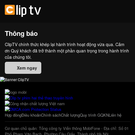
Thông báo
ClipTV chính thức khép lại hành trình hoạt động vừa qua. Cảm
ơn Quý khách đã trở thành một phần quan trọng trong hành trình
của chúng tôi.
Xem ngay
Hợp đồng
Điều khoản
Chính sách
Chất lượng
Quy trình GQKN
Liên hệ
Cơ quan chủ quản: Tổng công ty Viễn thông MobiFone - Địa chỉ: Số 01
Phố Phạm Văn Bạch, Phường Cầu Giấy, Thành phố Hà Nội.