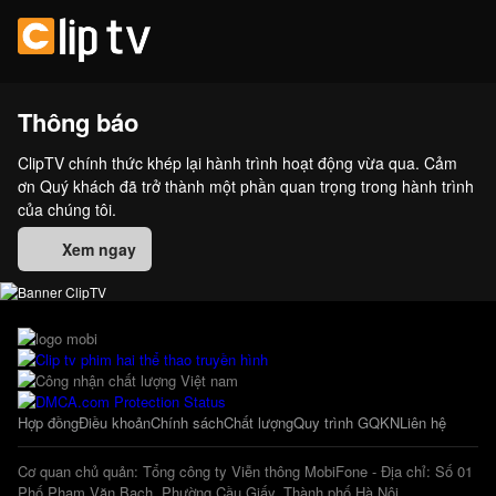
Thông báo
ClipTV chính thức khép lại hành trình hoạt động vừa qua. Cảm
ơn Quý khách đã trở thành một phần quan trọng trong hành trình
của chúng tôi.
Xem ngay
Hợp đồng
Điều khoản
Chính sách
Chất lượng
Quy trình GQKN
Liên hệ
Cơ quan chủ quản: Tổng công ty Viễn thông MobiFone - Địa chỉ: Số 01
Phố Phạm Văn Bạch, Phường Cầu Giấy, Thành phố Hà Nội.