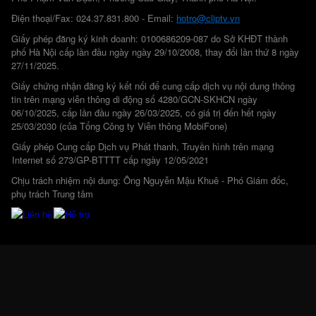
Điện thoại/Fax: 024.37.831.800 - Email:
hotro@cliptv.vn
Giấy phép đăng ký kinh doanh: 0100686209-087 do Sở KHĐT thành
phố Hà Nội cấp lần đầu ngày ngày 29/10/2008, thay đổi lần thứ 8 ngày
27/11/2025.
Giấy chứng nhận đăng ký kết nối để cung cấp dịch vụ nội dung thông
tin trên mạng viễn thông di động số 4280/GCN-SKHCN ngày
06/10/2025, cấp lần đầu ngày 26/03/2025, có giá trị đến hết ngày
25/03/2030 (của Tổng Công ty Viễn thông MobiFone)
Giấy phép Cung cấp Dịch vụ Phát thanh, Truyền hình trên mạng
Internet số 273/GP-BTTTT cấp ngày 12/05/2021
Chịu trách nhiệm nội dung: Ông Nguyễn Mậu Khuê - Phó Giám đốc,
phụ trách Trung tâm