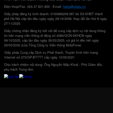
Điện thoại/Fax: 024.37.831.800 - Email:
hotro@cliptv.vn
Giấy phép đăng ký kinh doanh: 0100686209-087 do Sở KHĐT thành
phố Hà Nội cấp lần đầu ngày ngày 29/10/2008, thay đổi lần thứ 8 ngày
27/11/2025.
Giấy chứng nhận đăng ký kết nối để cung cấp dịch vụ nội dung thông
tin trên mạng viễn thông di động số 4280/GCN-SKHCN ngày
06/10/2025, cấp lần đầu ngày 26/03/2025, có giá trị đến hết ngày
25/03/2030 (của Tổng Công ty Viễn thông MobiFone)
Giấy phép Cung cấp Dịch vụ Phát thanh, Truyền hình trên mạng
Internet số 273/GP-BTTTT cấp ngày 12/05/2021
Chịu trách nhiệm nội dung: Ông Nguyễn Mậu Khuê - Phó Giám đốc,
phụ trách Trung tâm