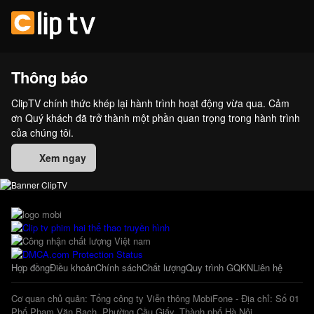
Thông báo
ClipTV chính thức khép lại hành trình hoạt động vừa qua. Cảm
ơn Quý khách đã trở thành một phần quan trọng trong hành trình
của chúng tôi.
Xem ngay
Hợp đồng
Điều khoản
Chính sách
Chất lượng
Quy trình GQKN
Liên hệ
Cơ quan chủ quản: Tổng công ty Viễn thông MobiFone - Địa chỉ: Số 01
Phố Phạm Văn Bạch, Phường Cầu Giấy, Thành phố Hà Nội.