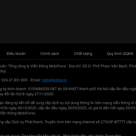
Điều khoản
Chính sách
Chất lượng
Quy trình GQKN
uản: Tổng công ty Viễn thông MobiFone - Địa chỉ: Số 01 Phố Phạm Văn Bạch, Phư
Nội.
: 024.37.831.800 - Email:
hotro@cliptv.vn
g ký kinh doanh: 0100686209-087 do Sở KHĐT thành phố Hà Nội cấp lần đầu ngà
ay đổi lần thứ 8 ngày 27/11/2025.
n đăng ký kết nối để cung cấp dịch vụ nội dung thông tin trên mạng viễn thông di
N ngày 06/10/2025, cấp lần đầu ngày 26/03/2025, có giá trị đến hết ngày 25/03
Viễn thông MobiFone)
g cấp Dịch vụ Phát thanh, Truyền hình trên mạng Internet số 273/GP-BTTTT cấp 
iệm nội dung: Ông Nguyễn Mậu Khuê - Phó Giám đốc, phụ trách Trung tâm