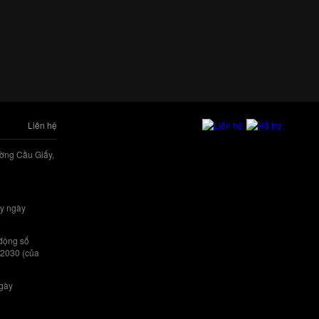
Liên hệ
ờng Cầu Giấy,
y ngày
 động số
/2030 (của
ngày