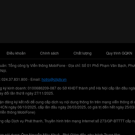
Điều khoản
Chính sách
Chất lượng
Quy trình GQKN
uản: Tổng công ty Viễn thông MobiFone - Địa chỉ: Số 01 Phố Phạm Văn Bạch, Phư
Nội.
: 024.37.831.800 - Email:
hotro@cliptv.vn
g ký kinh doanh: 0100686209-087 do Sở KHĐT thành phố Hà Nội cấp lần đầu ngà
ay đổi lần thứ 8 ngày 27/11/2025.
n đăng ký kết nối để cung cấp dịch vụ nội dung thông tin trên mạng viễn thông di
N ngày 06/10/2025, cấp lần đầu ngày 26/03/2025, có giá trị đến hết ngày 25/03
Viễn thông MobiFone)
g cấp Dịch vụ Phát thanh, Truyền hình trên mạng Internet số 273/GP-BTTTT cấp 
iệm nội dung: Ông Nguyễn Mậu Khuê - Phó Giám đốc, phụ trách Trung tâm