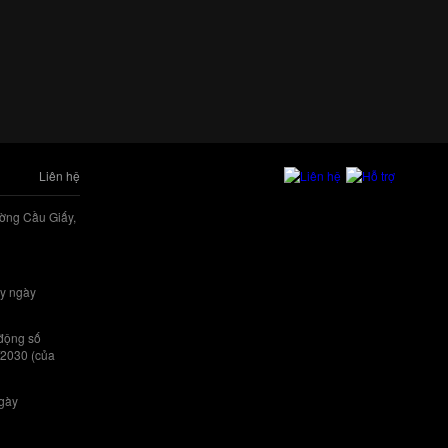
Liên hệ
ờng Cầu Giấy,
y ngày
 động số
/2030 (của
ngày