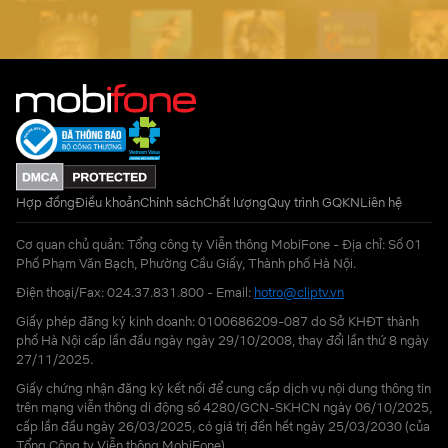
Hợp đồng
Điều khoản
Chính sách
Chất lượng
Quy trình GQKN
Liên hệ
Cơ quan chủ quản: Tổng công ty Viễn thông MobiFone - Địa chỉ: Số 01
Phố Phạm Văn Bạch, Phường Cầu Giấy, Thành phố Hà Nội.
Điện thoại/Fax: 024.37.831.800 - Email:
hotro@cliptv.vn
Giấy phép đăng ký kinh doanh: 0100686209-087 do Sở KHĐT thành
phố Hà Nội cấp lần đầu ngày ngày 29/10/2008, thay đổi lần thứ 8 ngày
27/11/2025.
Giấy chứng nhận đăng ký kết nối để cung cấp dịch vụ nội dung thông tin
trên mạng viễn thông di động số 4280/GCN-SKHCN ngày 06/10/2025,
cấp lần đầu ngày 26/03/2025, có giá trị đến hết ngày 25/03/2030 (của
Tổng Công ty Viễn thông MobiFone)