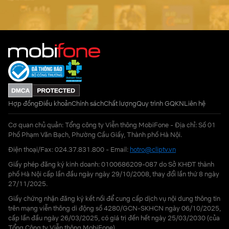
Hợp đồng
Điều khoản
Chính sách
Chất lượng
Quy trình GQKN
Liên hệ
Cơ quan chủ quản: Tổng công ty Viễn thông MobiFone - Địa chỉ: Số 01
Phố Phạm Văn Bạch, Phường Cầu Giấy, Thành phố Hà Nội.
Điện thoại/Fax: 024.37.831.800 - Email:
hotro@cliptv.vn
Giấy phép đăng ký kinh doanh: 0100686209-087 do Sở KHĐT thành
phố Hà Nội cấp lần đầu ngày ngày 29/10/2008, thay đổi lần thứ 8 ngày
27/11/2025.
Giấy chứng nhận đăng ký kết nối để cung cấp dịch vụ nội dung thông tin
trên mạng viễn thông di động số 4280/GCN-SKHCN ngày 06/10/2025,
cấp lần đầu ngày 26/03/2025, có giá trị đến hết ngày 25/03/2030 (của
Tổng Công ty Viễn thông MobiFone)