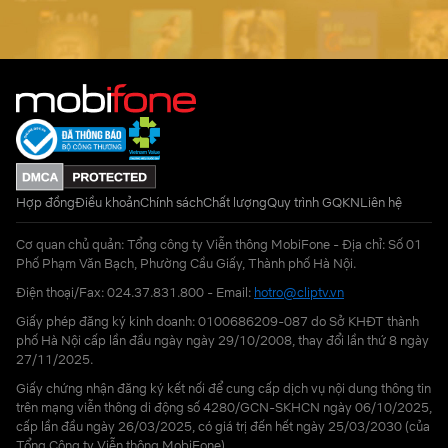
Hợp đồng
Điều khoản
Chính sách
Chất lượng
Quy trình GQKN
Liên hệ
Cơ quan chủ quản: Tổng công ty Viễn thông MobiFone - Địa chỉ: Số 01
Phố Phạm Văn Bạch, Phường Cầu Giấy, Thành phố Hà Nội.
Điện thoại/Fax: 024.37.831.800 - Email:
hotro@cliptv.vn
Giấy phép đăng ký kinh doanh: 0100686209-087 do Sở KHĐT thành
phố Hà Nội cấp lần đầu ngày ngày 29/10/2008, thay đổi lần thứ 8 ngày
27/11/2025.
Giấy chứng nhận đăng ký kết nối để cung cấp dịch vụ nội dung thông tin
trên mạng viễn thông di động số 4280/GCN-SKHCN ngày 06/10/2025,
cấp lần đầu ngày 26/03/2025, có giá trị đến hết ngày 25/03/2030 (của
Tổng Công ty Viễn thông MobiFone)