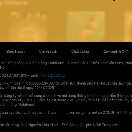
Điều khoản
Chính sách
Chất lượng
Quy trình GQKN
uản: Tổng công ty Viễn thông MobiFone - Địa chỉ: Số 01 Phố Phạm Văn Bạch, Phư
Nội.
: 024.37.831.800 - Email:
hotro@cliptv.vn
g ký kinh doanh: 0100686209-087 do Sở KHĐT thành phố Hà Nội cấp lần đầu ngà
ay đổi lần thứ 8 ngày 27/11/2025.
n đăng ký kết nối để cung cấp dịch vụ nội dung thông tin trên mạng viễn thông di
N ngày 06/10/2025, cấp lần đầu ngày 26/03/2025, có giá trị đến hết ngày 25/0
Viễn thông MobiFone)
Cung cấp Dịch vụ Phát thanh, Truyền hình trên mạng Internet số 273/GP-BTTTT 
1
iệm nội dung: Ông Nguyễn Mậu Khuê - Phó Giám đốc, phụ trách Trung tâm