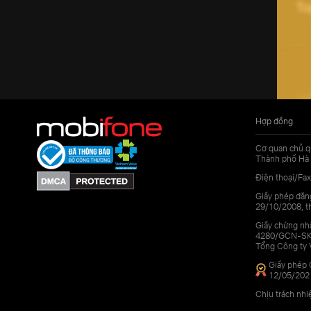
Hợp đồng
Cơ quan chủ q
Thành phố Hà 
Điện thoại/Fax
Giấy phép đăn
29/10/2008, th
Giấy chứng nhậ
4280/GCN-SKHC
Tổng Công ty 
Giấy phép 
12/05/202
Chịu trách nh