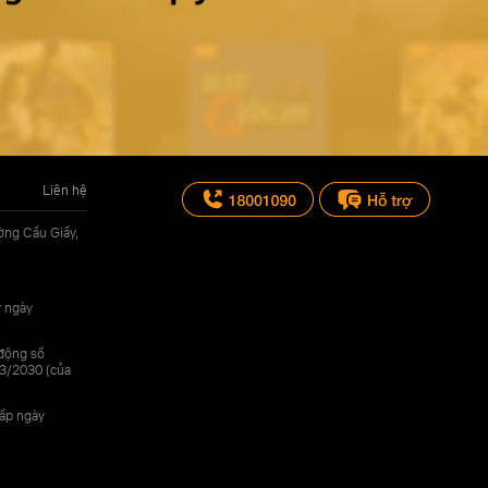
Liên hệ
ờng Cầu Giấy,
y ngày
 động số
3/2030 (của
cấp ngày