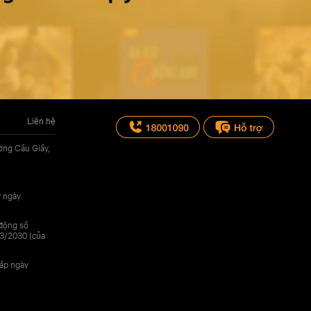
Liên hệ
ờng Cầu Giấy,
y ngày
 động số
3/2030 (của
cấp ngày