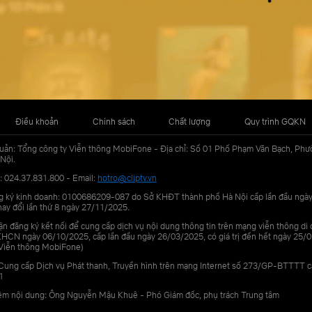
Điều khoản
Chính sách
Chất lượng
Quy trình GQKN
uản: Tổng công ty Viễn thông MobiFone - Địa chỉ: Số 01 Phố Phạm Văn Bạch, Phư
Nội.
: 024.37.831.800 - Email:
hotro@cliptv.vn
g ký kinh doanh: 0100686209-087 do Sở KHĐT thành phố Hà Nội cấp lần đầu ngà
ay đổi lần thứ 8 ngày 27/11/2025.
n đăng ký kết nối để cung cấp dịch vụ nội dung thông tin trên mạng viễn thông di
N ngày 06/10/2025, cấp lần đầu ngày 26/03/2025, có giá trị đến hết ngày 25/0
Viễn thông MobiFone)
Cung cấp Dịch vụ Phát thanh, Truyền hình trên mạng Internet số 273/GP-BTTTT 
1
iệm nội dung: Ông Nguyễn Mậu Khuê - Phó Giám đốc, phụ trách Trung tâm