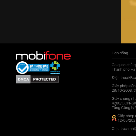
Hợp đồng
Cơ quan chủ q
Thành phố Hà 
Điện thoại/Fax
Giấy phép đăn
29/10/2008, th
Giấy chứng nhậ
4280/GCN-SKHC
Tổng Công ty 
Giấy phép 
12/05/202
Chịu trách nh