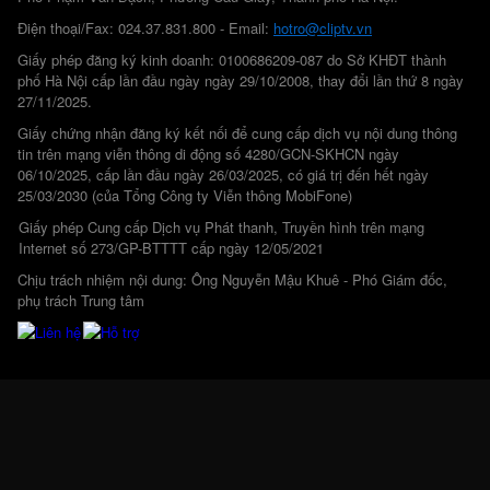
Điện thoại/Fax: 024.37.831.800 - Email:
hotro@cliptv.vn
Giấy phép đăng ký kinh doanh: 0100686209-087 do Sở KHĐT thành
phố Hà Nội cấp lần đầu ngày ngày 29/10/2008, thay đổi lần thứ 8 ngày
27/11/2025.
Giấy chứng nhận đăng ký kết nối để cung cấp dịch vụ nội dung thông
tin trên mạng viễn thông di động số 4280/GCN-SKHCN ngày
06/10/2025, cấp lần đầu ngày 26/03/2025, có giá trị đến hết ngày
25/03/2030 (của Tổng Công ty Viễn thông MobiFone)
Giấy phép Cung cấp Dịch vụ Phát thanh, Truyền hình trên mạng
Internet số 273/GP-BTTTT cấp ngày 12/05/2021
Chịu trách nhiệm nội dung: Ông Nguyễn Mậu Khuê - Phó Giám đốc,
phụ trách Trung tâm