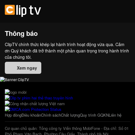
Thông báo
ClipTV chính thức khép lại hành trình hoạt động vừa qua. Cảm
ơn Quý khách đã trở thành một phần quan trọng trong hành trình
của chúng tôi.
Xem ngay
Hợp đồng
Điều khoản
Chính sách
Chất lượng
Quy trình GQKN
Liên hệ
Cơ quan chủ quản: Tổng công ty Viễn thông MobiFone - Địa chỉ: Số 01
Phố Phạm Văn Bạch, Phường Cầu Giấy, Thành phố Hà Nội.