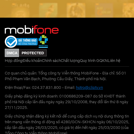
Hợp đồng
Điều khoản
Chính sách
Chất lượng
Quy trình GQKN
Liên hệ
Cơ quan chủ quản: Tổng công ty Viễn thông MobiFone - Địa chỉ: Số 01
Phố Phạm Văn Bạch, Phường Cầu Giấy, Thành phố Hà Nội.
Điện thoại/Fax: 024.37.831.800 - Email:
hotro@cliptv.vn
Giấy phép đăng ký kinh doanh: 0100686209-087 do Sở KHĐT thành
phố Hà Nội cấp lần đầu ngày ngày 29/10/2008, thay đổi lần thứ 8 ngày
27/11/2025.
Giấy chứng nhận đăng ký kết nối để cung cấp dịch vụ nội dung thông tin
trên mạng viễn thông di động số 4280/GCN-SKHCN ngày 06/10/2025,
cấp lần đầu ngày 26/03/2025, có giá trị đến hết ngày 25/03/2030 (của
Tổng Công ty Viễn thông MobiFone)