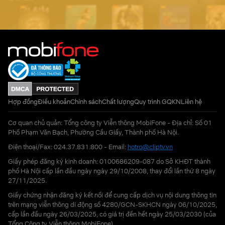
Hợp đồng
Điều khoản
Chính sách
Chất lượng
Quy trình GQKN
Liên hệ
Cơ quan chủ quản: Tổng công ty Viễn thông MobiFone - Địa chỉ: Số 01
Phố Phạm Văn Bạch, Phường Cầu Giấy, Thành phố Hà Nội.
Điện thoại/Fax: 024.37.831.800 - Email:
hotro@cliptv.vn
Giấy phép đăng ký kinh doanh: 0100686209-087 do Sở KHĐT thành
phố Hà Nội cấp lần đầu ngày ngày 29/10/2008, thay đổi lần thứ 8 ngày
27/11/2025.
Giấy chứng nhận đăng ký kết nối để cung cấp dịch vụ nội dung thông tin
trên mạng viễn thông di động số 4280/GCN-SKHCN ngày 06/10/2025,
cấp lần đầu ngày 26/03/2025, có giá trị đến hết ngày 25/03/2030 (của
Tổng Công ty Viễn thông MobiFone)