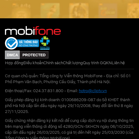
Hợp đồng
Điều khoản
Chính sách
Chất lượng
Quy trình GQKN
Liên hệ
Cơ quan chủ quản: Tổng công ty Viễn thông MobiFone - Địa chỉ: Số 01
Phố Phạm Văn Bạch, Phường Cầu Giấy, Thành phố Hà Nội.
Điện thoại/Fax: 024.37.831.800 - Email:
hotro@cliptv.vn
Giấy phép đăng ký kinh doanh: 0100686209-087 do Sở KHĐT thành
phố Hà Nội cấp lần đầu ngày ngày 29/10/2008, thay đổi lần thứ 8 ngày
27/11/2025.
Giấy chứng nhận đăng ký kết nối để cung cấp dịch vụ nội dung thông tin
trên mạng viễn thông di động số 4280/GCN-SKHCN ngày 06/10/2025,
cấp lần đầu ngày 26/03/2025, có giá trị đến hết ngày 25/03/2030 (của
Tổng Công ty Viễn thông MobiFone)