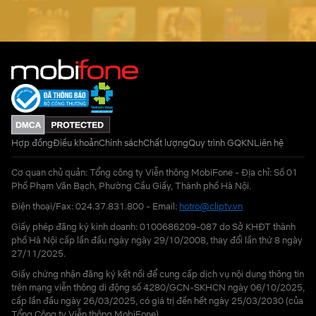
Hợp đồng
Điều khoản
Chính sách
Chất lượng
Quy trình GQKN
Liên hệ
Cơ quan chủ quản: Tổng công ty Viễn thông MobiFone - Địa chỉ: Số 01
Phố Phạm Văn Bạch, Phường Cầu Giấy, Thành phố Hà Nội.
Điện thoại/Fax: 024.37.831.800 - Email:
hotro@cliptv.vn
Giấy phép đăng ký kinh doanh: 0100686209-087 do Sở KHĐT thành
phố Hà Nội cấp lần đầu ngày ngày 29/10/2008, thay đổi lần thứ 8 ngày
27/11/2025.
Giấy chứng nhận đăng ký kết nối để cung cấp dịch vụ nội dung thông tin
trên mạng viễn thông di động số 4280/GCN-SKHCN ngày 06/10/2025,
cấp lần đầu ngày 26/03/2025, có giá trị đến hết ngày 25/03/2030 (của
Tổng Công ty Viễn thông MobiFone)