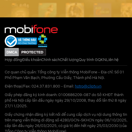
Hợp đồng
Điều khoản
Chính sách
Chất lượng
Quy trình GQKN
Liên hệ
Cơ quan chủ quản: Tổng công ty Viễn thông MobiFone - Địa chỉ: Số 01
Phố Phạm Văn Bạch, Phường Cầu Giấy, Thành phố Hà Nội.
Điện thoại/Fax: 024.37.831.800 - Email:
hotro@cliptv.vn
Giấy phép đăng ký kinh doanh: 0100686209-087 do Sở KHĐT thành
phố Hà Nội cấp lần đầu ngày ngày 29/10/2008, thay đổi lần thứ 8 ngày
27/11/2025.
Giấy chứng nhận đăng ký kết nối để cung cấp dịch vụ nội dung thông tin
trên mạng viễn thông di động số 4280/GCN-SKHCN ngày 06/10/2025,
cấp lần đầu ngày 26/03/2025, có giá trị đến hết ngày 25/03/2030 (của
Tổng Công ty Viễn thông MobiFone)