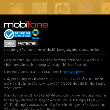
Hợp đồng
Điều khoản
Chính sách
Chất lượng
Quy trình GQKN
Liên hệ
Cơ quan chủ quản: Tổng công ty Viễn thông MobiFone - Địa chỉ: Số 01
Phố Phạm Văn Bạch, Phường Cầu Giấy, Thành phố Hà Nội.
Điện thoại/Fax: 024.37.831.800 - Email:
hotro@cliptv.vn
Giấy phép đăng ký kinh doanh: 0100686209-087 do Sở KHĐT thành
phố Hà Nội cấp lần đầu ngày ngày 29/10/2008, thay đổi lần thứ 8 ngày
27/11/2025.
Giấy chứng nhận đăng ký kết nối để cung cấp dịch vụ nội dung thông tin
trên mạng viễn thông di động số 4280/GCN-SKHCN ngày 06/10/2025,
cấp lần đầu ngày 26/03/2025, có giá trị đến hết ngày 25/03/2030 (của
Tổng Công ty Viễn thông MobiFone)