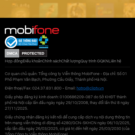
Hợp đồng
Điều khoản
Chính sách
Chất lượng
Quy trình GQKN
Liên hệ
Cơ quan chủ quản: Tổng công ty Viễn thông MobiFone - Địa chỉ: Số 01
Phố Phạm Văn Bạch, Phường Cầu Giấy, Thành phố Hà Nội.
Điện thoại/Fax: 024.37.831.800 - Email:
hotro@cliptv.vn
Giấy phép đăng ký kinh doanh: 0100686209-087 do Sở KHĐT thành
phố Hà Nội cấp lần đầu ngày ngày 29/10/2008, thay đổi lần thứ 8 ngày
27/11/2025.
Giấy chứng nhận đăng ký kết nối để cung cấp dịch vụ nội dung thông tin
trên mạng viễn thông di động số 4280/GCN-SKHCN ngày 06/10/2025,
cấp lần đầu ngày 26/03/2025, có giá trị đến hết ngày 25/03/2030 (của
Tổng Công ty Viễn thông MobiFone)