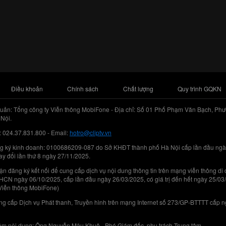
Điều khoản
Chính sách
Chất lượng
Quy trình GQKN
uản: Tổng công ty Viễn thông MobiFone - Địa chỉ: Số 01 Phố Phạm Văn Bạch, Phư
Nội.
: 024.37.831.800 - Email:
hotro@cliptv.vn
g ký kinh doanh: 0100686209-087 do Sở KHĐT thành phố Hà Nội cấp lần đầu ngà
ay đổi lần thứ 8 ngày 27/11/2025.
n đăng ký kết nối để cung cấp dịch vụ nội dung thông tin trên mạng viễn thông di
N ngày 06/10/2025, cấp lần đầu ngày 26/03/2025, có giá trị đến hết ngày 25/03
Viễn thông MobiFone)
g cấp Dịch vụ Phát thanh, Truyền hình trên mạng Internet số 273/GP-BTTTT cấp 
iệm nội dung: Ông Nguyễn Mậu Khuê - Phó Giám đốc, phụ trách Trung tâm