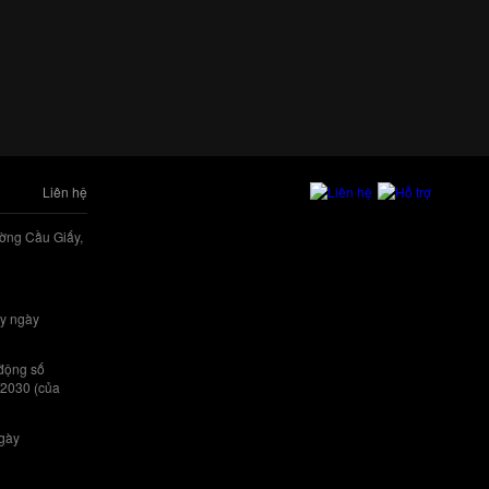
Liên hệ
ờng Cầu Giấy,
y ngày
 động số
/2030 (của
ngày