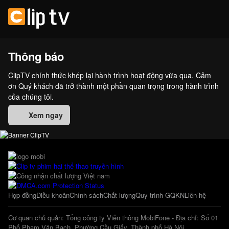
Thông báo
ClipTV chính thức khép lại hành trình hoạt động vừa qua. Cảm
ơn Quý khách đã trở thành một phần quan trọng trong hành trình
của chúng tôi.
Xem ngay
Hợp đồng
Điều khoản
Chính sách
Chất lượng
Quy trình GQKN
Liên hệ
Cơ quan chủ quản: Tổng công ty Viễn thông MobiFone - Địa chỉ: Số 01
Phố Phạm Văn Bạch, Phường Cầu Giấy, Thành phố Hà Nội.