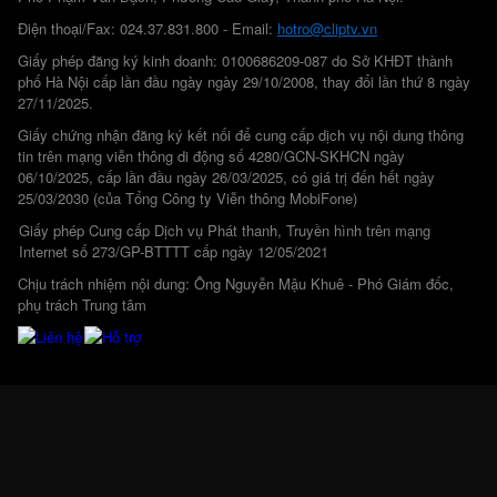
Điện thoại/Fax: 024.37.831.800 - Email:
hotro@cliptv.vn
Giấy phép đăng ký kinh doanh: 0100686209-087 do Sở KHĐT thành
phố Hà Nội cấp lần đầu ngày ngày 29/10/2008, thay đổi lần thứ 8 ngày
27/11/2025.
Giấy chứng nhận đăng ký kết nối để cung cấp dịch vụ nội dung thông
tin trên mạng viễn thông di động số 4280/GCN-SKHCN ngày
06/10/2025, cấp lần đầu ngày 26/03/2025, có giá trị đến hết ngày
25/03/2030 (của Tổng Công ty Viễn thông MobiFone)
Giấy phép Cung cấp Dịch vụ Phát thanh, Truyền hình trên mạng
Internet số 273/GP-BTTTT cấp ngày 12/05/2021
Chịu trách nhiệm nội dung: Ông Nguyễn Mậu Khuê - Phó Giám đốc,
phụ trách Trung tâm