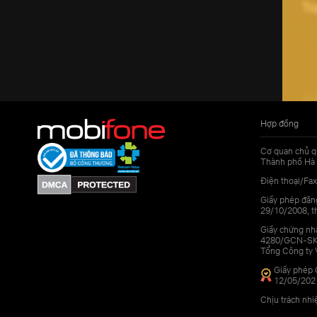
Hợp đồng
Cơ quan chủ q
Thành phố Hà 
Điện thoại/Fax
Giấy phép đăn
29/10/2008, th
Giấy chứng nhậ
4280/GCN-SKHC
Tổng Công ty 
Giấy phép 
12/05/202
Chịu trách nh