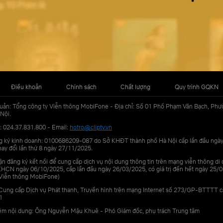
Điều khoản
Chính sách
Chất lượng
Quy trình GQKN
uản: Tổng công ty Viễn thông MobiFone - Địa chỉ: Số 01 Phố Phạm Văn Bạch, Phư
Nội.
: 024.37.831.800 - Email:
hotro@cliptv.vn
g ký kinh doanh: 0100686209-087 do Sở KHĐT thành phố Hà Nội cấp lần đầu ngà
ay đổi lần thứ 8 ngày 27/11/2025.
n đăng ký kết nối để cung cấp dịch vụ nội dung thông tin trên mạng viễn thông di
N ngày 06/10/2025, cấp lần đầu ngày 26/03/2025, có giá trị đến hết ngày 25/0
Viễn thông MobiFone)
Cung cấp Dịch vụ Phát thanh, Truyền hình trên mạng Internet số 273/GP-BTTTT 
1
iệm nội dung: Ông Nguyễn Mậu Khuê - Phó Giám đốc, phụ trách Trung tâm