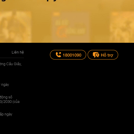
Liên hệ
ờng Cầu Giấy,
y ngày
 động số
3/2030 (của
cấp ngày