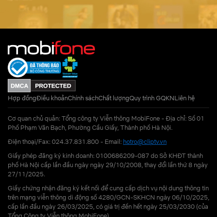
Hợp đồng
Điều khoản
Chính sách
Chất lượng
Quy trình GQKN
Liên hệ
Cơ quan chủ quản: Tổng công ty Viễn thông MobiFone - Địa chỉ: Số 01
Phố Phạm Văn Bạch, Phường Cầu Giấy, Thành phố Hà Nội.
Điện thoại/Fax: 024.37.831.800 - Email:
hotro@cliptv.vn
Giấy phép đăng ký kinh doanh: 0100686209-087 do Sở KHĐT thành
phố Hà Nội cấp lần đầu ngày ngày 29/10/2008, thay đổi lần thứ 8 ngày
27/11/2025.
Giấy chứng nhận đăng ký kết nối để cung cấp dịch vụ nội dung thông tin
trên mạng viễn thông di động số 4280/GCN-SKHCN ngày 06/10/2025,
cấp lần đầu ngày 26/03/2025, có giá trị đến hết ngày 25/03/2030 (của
Tổng Công ty Viễn thông MobiFone)