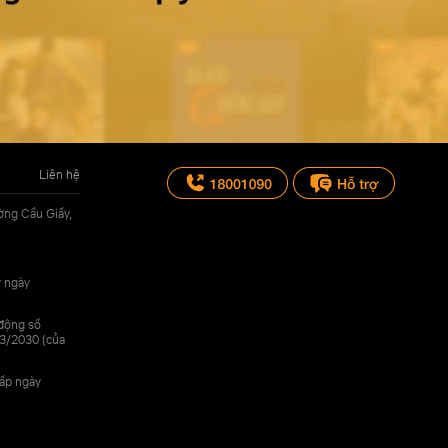
Liên hệ
ờng Cầu Giấy,
y ngày
 động số
3/2030 (của
cấp ngày