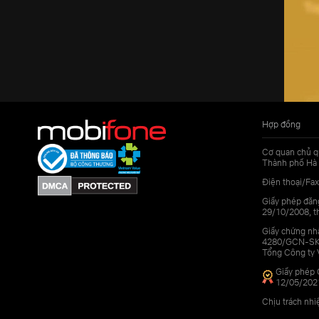
Hợp đồng
Cơ quan chủ q
Thành phố Hà 
Điện thoại/Fax
Giấy phép đăn
29/10/2008, th
Giấy chứng nhậ
4280/GCN-SKHC
Tổng Công ty 
Giấy phép 
12/05/202
Chịu trách nh