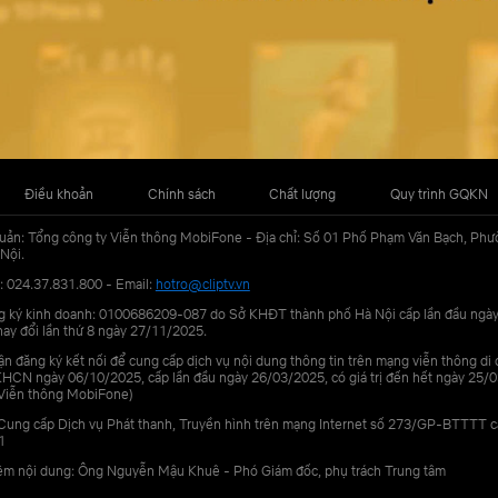
Điều khoản
Chính sách
Chất lượng
Quy trình GQKN
uản: Tổng công ty Viễn thông MobiFone - Địa chỉ: Số 01 Phố Phạm Văn Bạch, Phư
Nội.
: 024.37.831.800 - Email:
hotro@cliptv.vn
g ký kinh doanh: 0100686209-087 do Sở KHĐT thành phố Hà Nội cấp lần đầu ngà
ay đổi lần thứ 8 ngày 27/11/2025.
n đăng ký kết nối để cung cấp dịch vụ nội dung thông tin trên mạng viễn thông di
N ngày 06/10/2025, cấp lần đầu ngày 26/03/2025, có giá trị đến hết ngày 25/0
Viễn thông MobiFone)
Cung cấp Dịch vụ Phát thanh, Truyền hình trên mạng Internet số 273/GP-BTTTT 
1
iệm nội dung: Ông Nguyễn Mậu Khuê - Phó Giám đốc, phụ trách Trung tâm