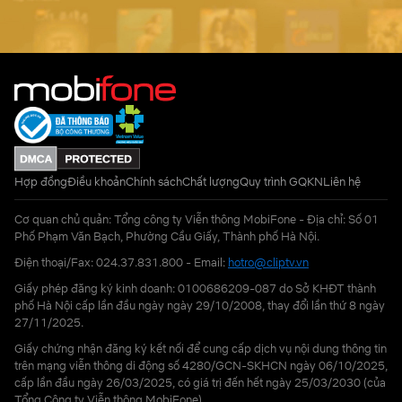
Hợp đồng
Điều khoản
Chính sách
Chất lượng
Quy trình GQKN
Liên hệ
Cơ quan chủ quản: Tổng công ty Viễn thông MobiFone - Địa chỉ: Số 01
Phố Phạm Văn Bạch, Phường Cầu Giấy, Thành phố Hà Nội.
Điện thoại/Fax: 024.37.831.800 - Email:
hotro@cliptv.vn
Giấy phép đăng ký kinh doanh: 0100686209-087 do Sở KHĐT thành
phố Hà Nội cấp lần đầu ngày ngày 29/10/2008, thay đổi lần thứ 8 ngày
27/11/2025.
Giấy chứng nhận đăng ký kết nối để cung cấp dịch vụ nội dung thông tin
trên mạng viễn thông di động số 4280/GCN-SKHCN ngày 06/10/2025,
cấp lần đầu ngày 26/03/2025, có giá trị đến hết ngày 25/03/2030 (của
Tổng Công ty Viễn thông MobiFone)