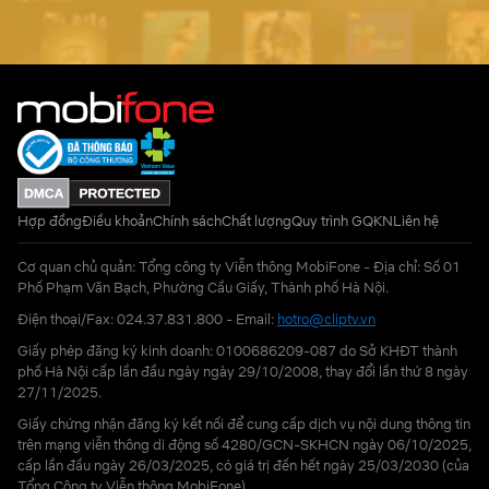
Hợp đồng
Điều khoản
Chính sách
Chất lượng
Quy trình GQKN
Liên hệ
Cơ quan chủ quản: Tổng công ty Viễn thông MobiFone - Địa chỉ: Số 01
Phố Phạm Văn Bạch, Phường Cầu Giấy, Thành phố Hà Nội.
Điện thoại/Fax: 024.37.831.800 - Email:
hotro@cliptv.vn
Giấy phép đăng ký kinh doanh: 0100686209-087 do Sở KHĐT thành
phố Hà Nội cấp lần đầu ngày ngày 29/10/2008, thay đổi lần thứ 8 ngày
27/11/2025.
Giấy chứng nhận đăng ký kết nối để cung cấp dịch vụ nội dung thông tin
trên mạng viễn thông di động số 4280/GCN-SKHCN ngày 06/10/2025,
cấp lần đầu ngày 26/03/2025, có giá trị đến hết ngày 25/03/2030 (của
Tổng Công ty Viễn thông MobiFone)