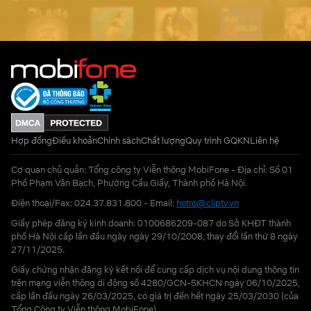
Hợp đồng
Điều khoản
Chính sách
Chất lượng
Quy trình GQKN
Liên hệ
Cơ quan chủ quản: Tổng công ty Viễn thông MobiFone - Địa chỉ: Số 01
Phố Phạm Văn Bạch, Phường Cầu Giấy, Thành phố Hà Nội.
Điện thoại/Fax: 024.37.831.800 - Email:
hotro@cliptv.vn
Giấy phép đăng ký kinh doanh: 0100686209-087 do Sở KHĐT thành
phố Hà Nội cấp lần đầu ngày ngày 29/10/2008, thay đổi lần thứ 8 ngày
27/11/2025.
Giấy chứng nhận đăng ký kết nối để cung cấp dịch vụ nội dung thông tin
trên mạng viễn thông di động số 4280/GCN-SKHCN ngày 06/10/2025,
cấp lần đầu ngày 26/03/2025, có giá trị đến hết ngày 25/03/2030 (của
Tổng Công ty Viễn thông MobiFone)