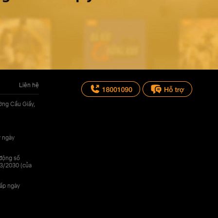
Liên hệ
ờng Cầu Giấy,
y ngày
 động số
3/2030 (của
cấp ngày