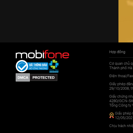
Hợp đồng
Cơ quan chủ q
Thành phố Hà 
Điện thoại/Fax
Giấy phép đăn
29/10/2008, th
Giấy chứng nhậ
4280/GCN-SKHC
Tổng Công ty 
Giấy phép 
12/05/202
Chịu trách nh