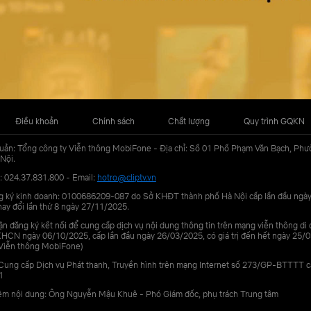
Điều khoản
Chính sách
Chất lượng
Quy trình GQKN
uản: Tổng công ty Viễn thông MobiFone - Địa chỉ: Số 01 Phố Phạm Văn Bạch, Phư
Nội.
: 024.37.831.800 - Email:
hotro@cliptv.vn
g ký kinh doanh: 0100686209-087 do Sở KHĐT thành phố Hà Nội cấp lần đầu ngà
ay đổi lần thứ 8 ngày 27/11/2025.
n đăng ký kết nối để cung cấp dịch vụ nội dung thông tin trên mạng viễn thông di
N ngày 06/10/2025, cấp lần đầu ngày 26/03/2025, có giá trị đến hết ngày 25/0
Viễn thông MobiFone)
Cung cấp Dịch vụ Phát thanh, Truyền hình trên mạng Internet số 273/GP-BTTTT 
1
iệm nội dung: Ông Nguyễn Mậu Khuê - Phó Giám đốc, phụ trách Trung tâm