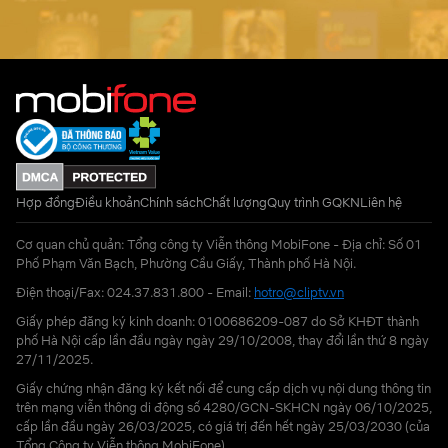
Hợp đồng
Điều khoản
Chính sách
Chất lượng
Quy trình GQKN
Liên hệ
Cơ quan chủ quản: Tổng công ty Viễn thông MobiFone - Địa chỉ: Số 01
Phố Phạm Văn Bạch, Phường Cầu Giấy, Thành phố Hà Nội.
Điện thoại/Fax: 024.37.831.800 - Email:
hotro@cliptv.vn
Giấy phép đăng ký kinh doanh: 0100686209-087 do Sở KHĐT thành
phố Hà Nội cấp lần đầu ngày ngày 29/10/2008, thay đổi lần thứ 8 ngày
27/11/2025.
Giấy chứng nhận đăng ký kết nối để cung cấp dịch vụ nội dung thông tin
trên mạng viễn thông di động số 4280/GCN-SKHCN ngày 06/10/2025,
cấp lần đầu ngày 26/03/2025, có giá trị đến hết ngày 25/03/2030 (của
Tổng Công ty Viễn thông MobiFone)