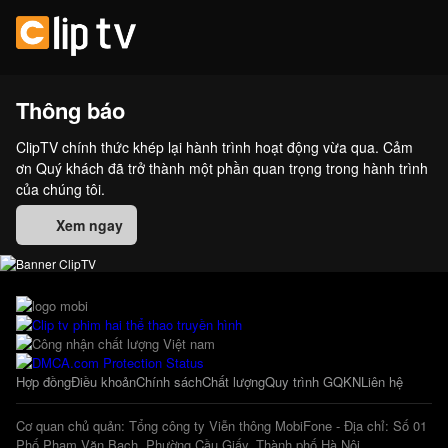
Thông báo
ClipTV chính thức khép lại hành trình hoạt động vừa qua. Cảm
ơn Quý khách đã trở thành một phần quan trọng trong hành trình
của chúng tôi.
Xem ngay
Hợp đồng
Điều khoản
Chính sách
Chất lượng
Quy trình GQKN
Liên hệ
Cơ quan chủ quản: Tổng công ty Viễn thông MobiFone - Địa chỉ: Số 01
Phố Phạm Văn Bạch, Phường Cầu Giấy, Thành phố Hà Nội.