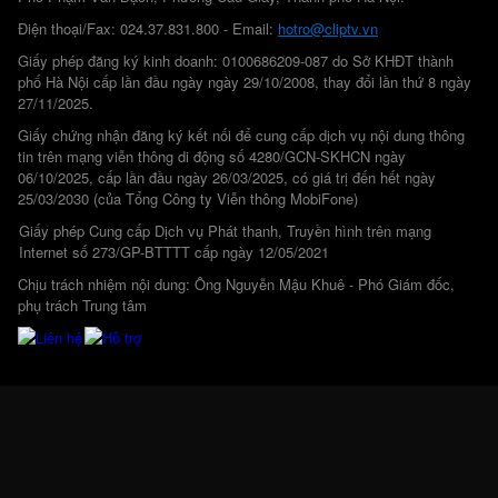
Điện thoại/Fax: 024.37.831.800 - Email:
hotro@cliptv.vn
Giấy phép đăng ký kinh doanh: 0100686209-087 do Sở KHĐT thành
phố Hà Nội cấp lần đầu ngày ngày 29/10/2008, thay đổi lần thứ 8 ngày
27/11/2025.
Giấy chứng nhận đăng ký kết nối để cung cấp dịch vụ nội dung thông
tin trên mạng viễn thông di động số 4280/GCN-SKHCN ngày
06/10/2025, cấp lần đầu ngày 26/03/2025, có giá trị đến hết ngày
25/03/2030 (của Tổng Công ty Viễn thông MobiFone)
Giấy phép Cung cấp Dịch vụ Phát thanh, Truyền hình trên mạng
Internet số 273/GP-BTTTT cấp ngày 12/05/2021
Chịu trách nhiệm nội dung: Ông Nguyễn Mậu Khuê - Phó Giám đốc,
phụ trách Trung tâm