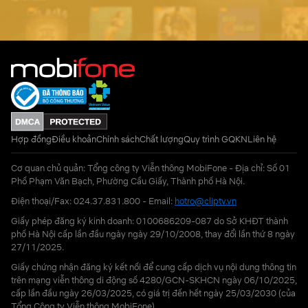
Hợp đồng
Điều khoản
Chính sách
Chất lượng
Quy trình GQKN
Liên hệ
Cơ quan chủ quản: Tổng công ty Viễn thông MobiFone - Địa chỉ: Số 01
Phố Phạm Văn Bạch, Phường Cầu Giấy, Thành phố Hà Nội.
Điện thoại/Fax: 024.37.831.800 - Email:
hotro@cliptv.vn
Giấy phép đăng ký kinh doanh: 0100686209-087 do Sở KHĐT thành
phố Hà Nội cấp lần đầu ngày ngày 29/10/2008, thay đổi lần thứ 8 ngày
27/11/2025.
Giấy chứng nhận đăng ký kết nối để cung cấp dịch vụ nội dung thông tin
trên mạng viễn thông di động số 4280/GCN-SKHCN ngày 06/10/2025,
cấp lần đầu ngày 26/03/2025, có giá trị đến hết ngày 25/03/2030 (của
Tổng Công ty Viễn thông MobiFone)