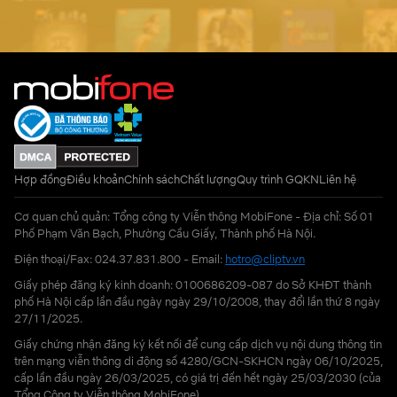
Hợp đồng
Điều khoản
Chính sách
Chất lượng
Quy trình GQKN
Liên hệ
Cơ quan chủ quản: Tổng công ty Viễn thông MobiFone - Địa chỉ: Số 01
Phố Phạm Văn Bạch, Phường Cầu Giấy, Thành phố Hà Nội.
Điện thoại/Fax: 024.37.831.800 - Email:
hotro@cliptv.vn
Giấy phép đăng ký kinh doanh: 0100686209-087 do Sở KHĐT thành
phố Hà Nội cấp lần đầu ngày ngày 29/10/2008, thay đổi lần thứ 8 ngày
27/11/2025.
Giấy chứng nhận đăng ký kết nối để cung cấp dịch vụ nội dung thông tin
trên mạng viễn thông di động số 4280/GCN-SKHCN ngày 06/10/2025,
cấp lần đầu ngày 26/03/2025, có giá trị đến hết ngày 25/03/2030 (của
Tổng Công ty Viễn thông MobiFone)