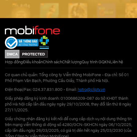
Hợp đồng
Điều khoản
Chính sách
Chất lượng
Quy trình GQKN
Liên hệ
Cơ quan chủ quản: Tổng công ty Viễn thông MobiFone - Địa chỉ: Số 01
Phố Phạm Văn Bạch, Phường Cầu Giấy, Thành phố Hà Nội.
Điện thoại/Fax: 024.37.831.800 - Email:
hotro@cliptv.vn
Giấy phép đăng ký kinh doanh: 0100686209-087 do Sở KHĐT thành
phố Hà Nội cấp lần đầu ngày ngày 29/10/2008, thay đổi lần thứ 8 ngày
27/11/2025.
Giấy chứng nhận đăng ký kết nối để cung cấp dịch vụ nội dung thông tin
trên mạng viễn thông di động số 4280/GCN-SKHCN ngày 06/10/2025,
cấp lần đầu ngày 26/03/2025, có giá trị đến hết ngày 25/03/2030 (của
Tổng Công ty Viễn thông MobiFone)