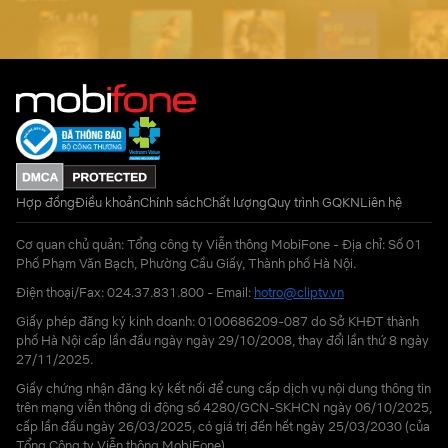
Hợp đồng
Điều khoản
Chính sách
Chất lượng
Quy trình GQKN
Liên hệ
Cơ quan chủ quản: Tổng công ty Viễn thông MobiFone - Địa chỉ: Số 01
Phố Phạm Văn Bạch, Phường Cầu Giấy, Thành phố Hà Nội.
Điện thoại/Fax: 024.37.831.800 - Email:
hotro@cliptv.vn
Giấy phép đăng ký kinh doanh: 0100686209-087 do Sở KHĐT thành
phố Hà Nội cấp lần đầu ngày ngày 29/10/2008, thay đổi lần thứ 8 ngày
27/11/2025.
Giấy chứng nhận đăng ký kết nối để cung cấp dịch vụ nội dung thông tin
trên mạng viễn thông di động số 4280/GCN-SKHCN ngày 06/10/2025,
cấp lần đầu ngày 26/03/2025, có giá trị đến hết ngày 25/03/2030 (của
Tổng Công ty Viễn thông MobiFone)