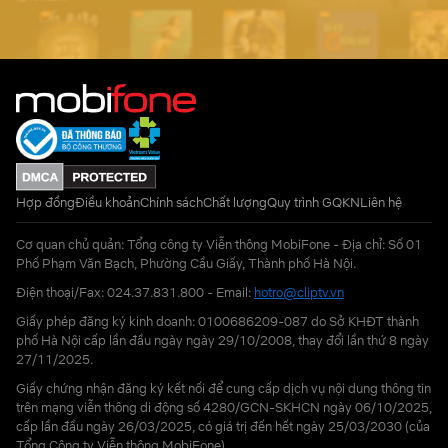
Hợp đồng
Điều khoản
Chính sách
Chất lượng
Quy trình GQKN
Liên hệ
Cơ quan chủ quản: Tổng công ty Viễn thông MobiFone - Địa chỉ: Số 01
Phố Phạm Văn Bạch, Phường Cầu Giấy, Thành phố Hà Nội.
Điện thoại/Fax: 024.37.831.800 - Email:
hotro@cliptv.vn
Giấy phép đăng ký kinh doanh: 0100686209-087 do Sở KHĐT thành
phố Hà Nội cấp lần đầu ngày ngày 29/10/2008, thay đổi lần thứ 8 ngày
27/11/2025.
Giấy chứng nhận đăng ký kết nối để cung cấp dịch vụ nội dung thông tin
trên mạng viễn thông di động số 4280/GCN-SKHCN ngày 06/10/2025,
cấp lần đầu ngày 26/03/2025, có giá trị đến hết ngày 25/03/2030 (của
Tổng Công ty Viễn thông MobiFone)