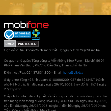
Hợp đồng
Điều khoản
Chính sách
Chất lượng
Quy trình GQKN
Liên hệ
Cơ quan chủ quản: Tổng công ty Viễn thông MobiFone - Địa chỉ: Số 01
Phố Phạm Văn Bạch, Phường Cầu Giấy, Thành phố Hà Nội.
Điện thoại/Fax: 024.37.831.800 - Email:
hotro@cliptv.vn
Giấy phép đăng ký kinh doanh: 0100686209-087 do Sở KHĐT thành
phố Hà Nội cấp lần đầu ngày ngày 29/10/2008, thay đổi lần thứ 8 ngày
27/11/2025.
Giấy chứng nhận đăng ký kết nối để cung cấp dịch vụ nội dung thông tin
trên mạng viễn thông di động số 4280/GCN-SKHCN ngày 06/10/2025,
cấp lần đầu ngày 26/03/2025, có giá trị đến hết ngày 25/03/2030 (của
Tổng Công ty Viễn thông MobiFone)