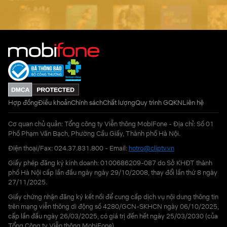
Hợp đồng
Điều khoản
Chính sách
Chất lượng
Quy trình GQKN
Liên hệ
Cơ quan chủ quản: Tổng công ty Viễn thông MobiFone - Địa chỉ: Số 01
Phố Phạm Văn Bạch, Phường Cầu Giấy, Thành phố Hà Nội.
Điện thoại/Fax: 024.37.831.800 - Email:
hotro@cliptv.vn
Giấy phép đăng ký kinh doanh: 0100686209-087 do Sở KHĐT thành
phố Hà Nội cấp lần đầu ngày ngày 29/10/2008, thay đổi lần thứ 8 ngày
27/11/2025.
Giấy chứng nhận đăng ký kết nối để cung cấp dịch vụ nội dung thông tin
trên mạng viễn thông di động số 4280/GCN-SKHCN ngày 06/10/2025,
cấp lần đầu ngày 26/03/2025, có giá trị đến hết ngày 25/03/2030 (của
Tổng Công ty Viễn thông MobiFone)