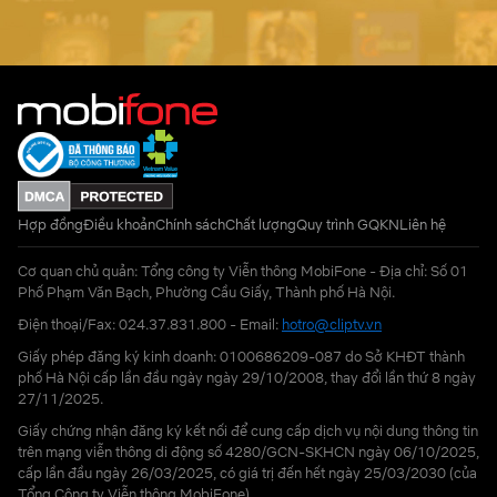
Hợp đồng
Điều khoản
Chính sách
Chất lượng
Quy trình GQKN
Liên hệ
Cơ quan chủ quản: Tổng công ty Viễn thông MobiFone - Địa chỉ: Số 01
Phố Phạm Văn Bạch, Phường Cầu Giấy, Thành phố Hà Nội.
Điện thoại/Fax: 024.37.831.800 - Email:
hotro@cliptv.vn
Giấy phép đăng ký kinh doanh: 0100686209-087 do Sở KHĐT thành
phố Hà Nội cấp lần đầu ngày ngày 29/10/2008, thay đổi lần thứ 8 ngày
27/11/2025.
Giấy chứng nhận đăng ký kết nối để cung cấp dịch vụ nội dung thông tin
trên mạng viễn thông di động số 4280/GCN-SKHCN ngày 06/10/2025,
cấp lần đầu ngày 26/03/2025, có giá trị đến hết ngày 25/03/2030 (của
Tổng Công ty Viễn thông MobiFone)