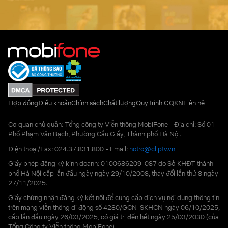
Hợp đồng
Điều khoản
Chính sách
Chất lượng
Quy trình GQKN
Liên hệ
Cơ quan chủ quản: Tổng công ty Viễn thông MobiFone - Địa chỉ: Số 01
Phố Phạm Văn Bạch, Phường Cầu Giấy, Thành phố Hà Nội.
Điện thoại/Fax: 024.37.831.800 - Email:
hotro@cliptv.vn
Giấy phép đăng ký kinh doanh: 0100686209-087 do Sở KHĐT thành
phố Hà Nội cấp lần đầu ngày ngày 29/10/2008, thay đổi lần thứ 8 ngày
27/11/2025.
Giấy chứng nhận đăng ký kết nối để cung cấp dịch vụ nội dung thông tin
trên mạng viễn thông di động số 4280/GCN-SKHCN ngày 06/10/2025,
cấp lần đầu ngày 26/03/2025, có giá trị đến hết ngày 25/03/2030 (của
Tổng Công ty Viễn thông MobiFone)