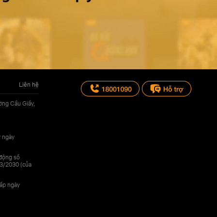
Liên hệ
ờng Cầu Giấy,
y ngày
 động số
3/2030 (của
cấp ngày