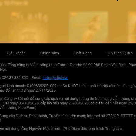
Điều khoản
Chính sách
Chất lượng
Quy trình GQKN
uản: Tổng công ty Viễn thông MobiFone - Địa chỉ: Số 01 Phố Phạm Văn Bạch, Phư
Nội.
: 024.37.831.800 - Email:
hotro@cliptv.vn
g ký kinh doanh: 0100686209-087 do Sở KHĐT thành phố Hà Nội cấp lần đầu ngà
ay đổi lần thứ 8 ngày 27/11/2025.
n đăng ký kết nối để cung cấp dịch vụ nội dung thông tin trên mạng viễn thông di
N ngày 06/10/2025, cấp lần đầu ngày 26/03/2025, có giá trị đến hết ngày 25/0
Viễn thông MobiFone)
Cung cấp Dịch vụ Phát thanh, Truyền hình trên mạng Internet số 273/GP-BTTTT 
1
iệm nội dung: Ông Nguyễn Mậu Khuê - Phó Giám đốc, phụ trách Trung tâm