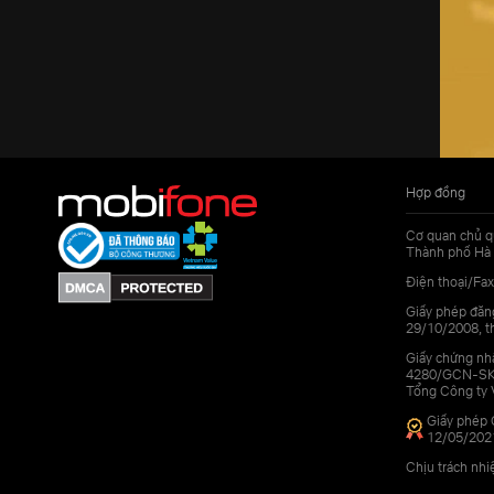
Hợp đồng
Cơ quan chủ q
Thành phố Hà 
Điện thoại/Fax
Giấy phép đăn
29/10/2008, th
Giấy chứng nhậ
4280/GCN-SKHC
Tổng Công ty 
Giấy phép 
12/05/202
Chịu trách nh